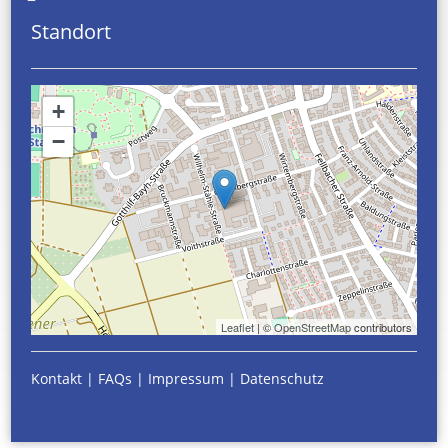
Standort
+
−
Leaflet
| ©
OpenStreetMap
contributors
Kontakt
|
FAQs
|
Impressum
|
Datenschutz